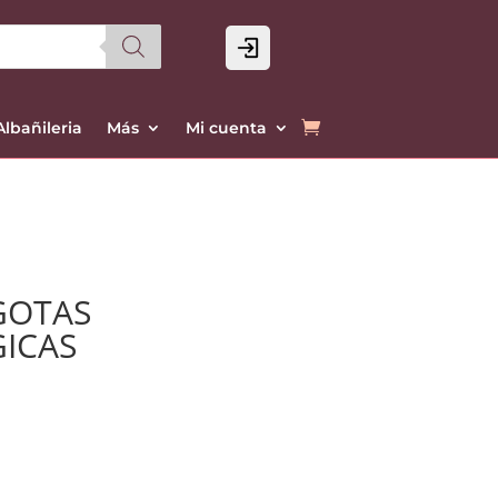
Login
Albañileria
Más
Mi cuenta
GOTAS
ICAS