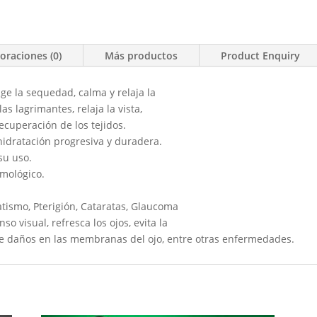
oraciones (0)
Más productos
Product Enquiry
ige la sequedad, calma y relaja la
as lagrimantes, relaja la vista,
recuperación de los tejidos.
 hidratación progresiva y duradera.
su uso.
lmológico.
matismo, Pterigión, Cataratas, Glaucoma
o visual, refresca los ojos, evita la
de daños en las membranas del ojo, entre otras enfermedades.