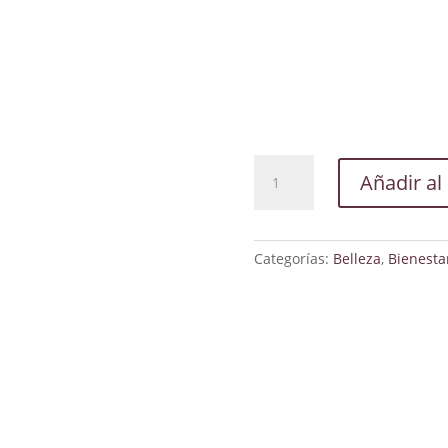
ESPLENDOR
Añadir al 
GOTAS
OFTALMOLOGICAS
cantidad
Categorías:
Belleza
,
Bienesta