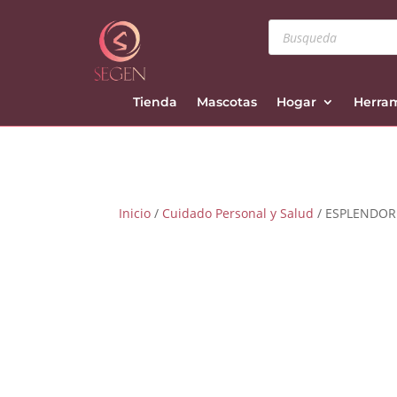
Búsqueda
de
productos
Tienda
Mascotas
Hogar
Herra
Inicio
/
Cuidado Personal y Salud
/ ESPLENDOR