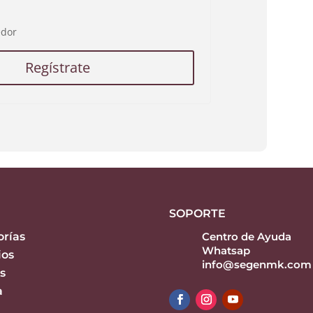
edor
SOPORTE
orías
Centro de Ayuda
Whatsap
ios
info@segenmk.com
s
a