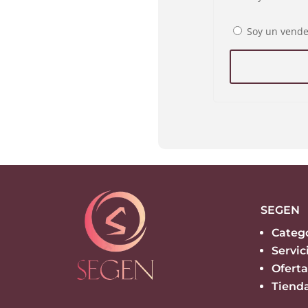
Soy un vend
SEGEN
Categ
Servic
Oferta
Tiend