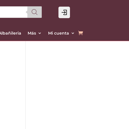
Login
Albañileria
Más
Mi cuenta