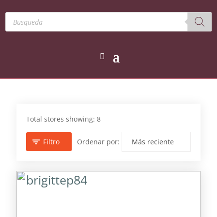
Búsqueda
de
productos
Total stores showing: 8
Filtro
Ordenar por:
brigittep84